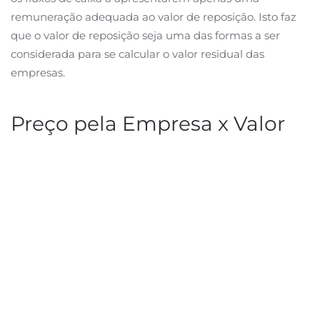
remuneração adequada ao valor de reposição. Isto faz
que o valor de reposição seja uma das formas a ser
considerada para se calcular o valor residual das
empresas.
Preço pela Empresa x Valor
do Patrimônio Líquido (ou
Book Value)
O valor do patrimônio líquido de uma empresa é obtido
a partir dos registros contábeis e é um valor conhecido e
fácil de ser identificado (necessitando apenas da
checagem do valor no Balanço Patrimonial da
empresa).
Porém, devido as diferentes formas de contabilização